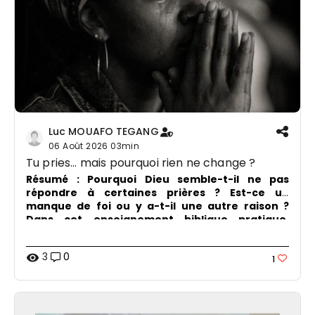
Luc MOUAFO TEGANG
06 Août 2026
03min
Tu pries... mais pourquoi rien ne change ?
Résumé :
Pourquoi Dieu semble-t-il ne pas
répondre à certaines prières ? Est-ce un
manque de foi ou y a-t-il une autre raison ?
Dans cet enseignement biblique pratique,
découvrez pourquoi l'obéissance est souvent la
clé qui ouvre la porte aux bénédictions de Dieu.
3
0
visibility
1