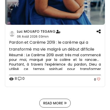
Luc MOUAFO TEGANG
06 Août 2026
03min
Pardon et Carême 2019 : le carême qui a
transformé ma vie malgré un début difficile
Résumé : Le Carême 2019 avait très mal commencé
pour moi, marqué par la colère et la rancœur.
Pourtant, à travers l’expérience du pardon, Dieu a
utilisé ce temps spirituel pour transformer
profondément mon cœur.
8
0
visibility
0
READ MORE