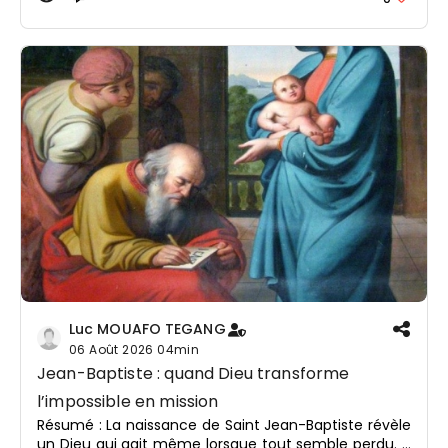
grâce de Dieu. Jésus nous révèle que le secret
d'une relation solide ne réside pas dans
l'intensité des sentiments, mais dans la qualité
de l'amour vécu au quotidien.
Luc MOUAFO TEGANG
06 Août 2026
04min
Jean-Baptiste : quand Dieu transforme
l’impossible en mission
Résumé : La naissance de Saint Jean-Baptiste révèle
un Dieu qui agit même lorsque tout semble perdu. À