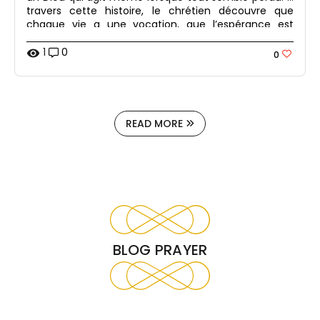
travers cette histoire, le chrétien découvre que
chaque vie a une vocation, que l’espérance est
toujours possible et que Dieu appelle chacun à
préparer un chemin pour sa présence dans le
1
0
visibility
0
monde.
READ MORE
BLOG PRAYER