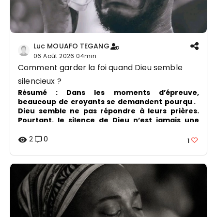
Luc MOUAFO TEGANG
06 Août 2026
04min
Comment garder la foi quand Dieu semble
silencieux ?
Résumé :
Dans les moments d’épreuve,
beaucoup de croyants se demandent pourquoi
Dieu semble ne pas répondre à leurs prières.
Pourtant, le silence de Dieu n’est jamais une
absence. Il peut devenir un lieu de croissance
spirituelle où notre confiance, notre patience et
2
0
visibility
1
notre espérance se fortifient.