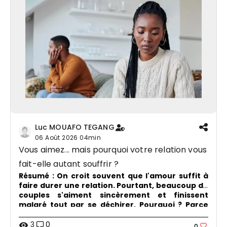
Luc MOUAFO TEGANG
06 Août 2026
04min
Vous aimez... mais pourquoi votre relation vous
fait-elle autant souffrir ?
Résumé :
On croit souvent que l'amour suffit à
faire durer une relation. Pourtant, beaucoup de
couples s'aiment sincèrement et finissent
malgré tout par se déchirer. Pourquoi ? Parce
que l'amour, à lui seul, ne construit pas un foyer.
Il doit être éduqué, purifié et soutenu par la
3
0
visibility
0