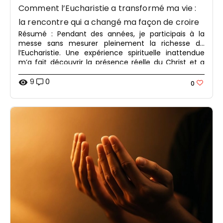
Comment l’Eucharistie a transformé ma vie :
la rencontre qui a changé ma façon de croire
Résumé : Pendant des années, je participais à la
messe sans mesurer pleinement la richesse de
l’Eucharistie. Une expérience spirituelle inattendue
m’a fait découvrir la présence réelle du Christ et a
profondément transformé ma vie de foi.
9
0
visibility
0