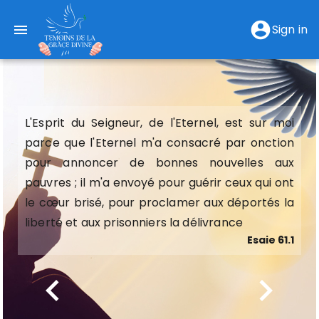
account_circle
menu
Sign in
L'Esprit du Seigneur, de l'Eternel, est sur moi
L'Esprit du Seigneur, de l'Eternel, est sur moi
parce que l'Eternel m'a consacré par onction
parce que l'Eternel m'a consacré par onction
pour annoncer de bonnes nouvelles aux
pour annoncer de bonnes nouvelles aux
pauvres ; il m'a envoyé pour guérir ceux qui ont
pauvres ; il m'a envoyé pour guérir ceux qui ont
le cœur brisé, pour proclamer aux déportés la
le cœur brisé, pour proclamer aux déportés la
liberté et aux prisonniers la délivrance
liberté et aux prisonniers la délivrance
Esaie 61.1
Esaie 61.1
chevron_left
chevron_right