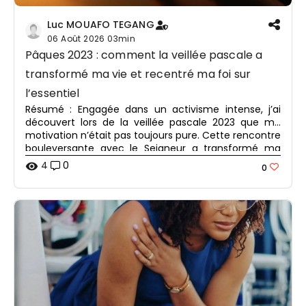
Luc MOUAFO TEGANG
06 Août 2026
03min
Pâques 2023 : comment la veillée pascale a
transformé ma vie et recentré ma foi sur
l’essentiel
Résumé : Engagée dans un activisme intense, j’ai
découvert lors de la veillée pascale 2023 que ma
motivation n’était pas toujours pure. Cette rencontre
bouleversante avec le Seigneur a transformé ma
manière de servir et ma relation avec Lui.
4
0
visibility
0