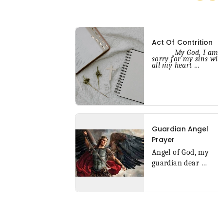
Act Of Contrition
My God, I a
sorry for my sins wi
all my heart
…
Guardian Angel
Prayer
Angel of God,
my
guardian dear
…