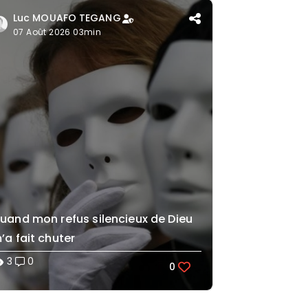
Luc MOUAFO TEGANG
07 Août 2026 03min
uand mon refus silencieux de Dieu
’a fait chuter
3
0
lity
0