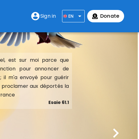
account_circle
Sign in
arrow_drop_down
Donate
EN
rnel, est sur moi parce que
rnel, est sur moi parce que
onction pour annoncer de
onction pour annoncer de
 il m'a envoyé pour guérir
 il m'a envoyé pour guérir
r proclamer aux déportés la
r proclamer aux déportés la
ivrance
ivrance
Esaie 61.1
Esaie 61.1
chevron_right