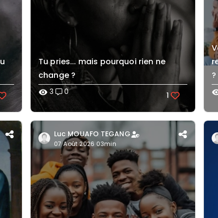
V
eu
Tu pries... mais pourquoi rien ne
r
change ?
?
3
0
visibility
visibi
1
Luc MOUAFO TEGANG
07 Août 2026 03min