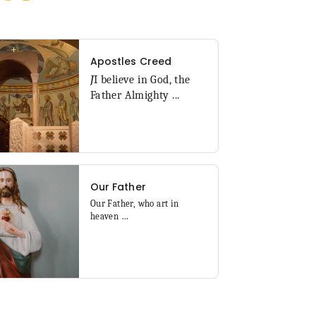
Apostles Creed
J
I believe in God, the
Father Almighty ...
Our Father
Our Father, who art in
heaven
…