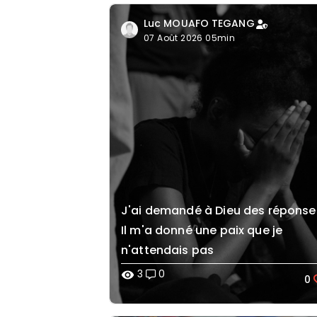
Luc MOUAFO TEGANG
07 Août 2026 05min
J'ai demandé à Dieu des répons
Il m'a donné une paix que je
n'attendais pas
3
0
visibility
0