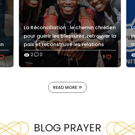
La Réconciliation : le chemin chrétien
L
pour guérir les blessures, retrouver la
i
on
paix et reconstruire les relations
t
2
0
visibility
visibi
1
READ MORE
BLOG PRAYER