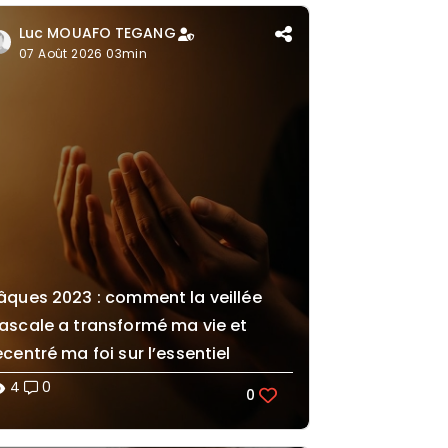
Luc MOUAFO TEGANG
07 Août 2026 03min
âques 2023 : comment la veillée
ascale a transformé ma vie et
ecentré ma foi sur l’essentiel
4
0
lity
0