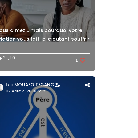
ous aimez... mais pourquoi votre
elation vous fait-elle autant souffrir
3
0
lity
0
Luc MOUAFO TEGANG
07 Août 2026 03min