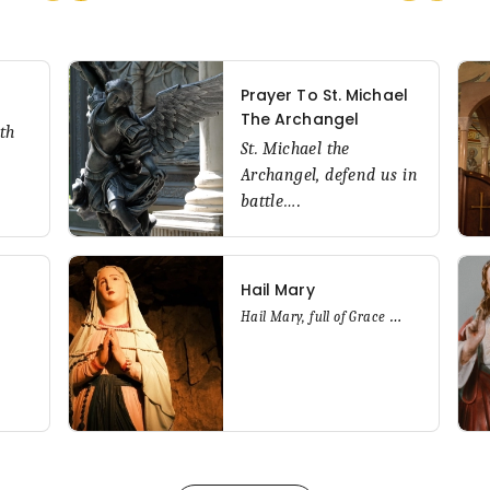
Prayer To St. Michael
m
The Archangel
th
St. Michael the
Archangel,
defend us in
battle
…
.
Hail Mary
…
Hail Mary, f
ull of Grace