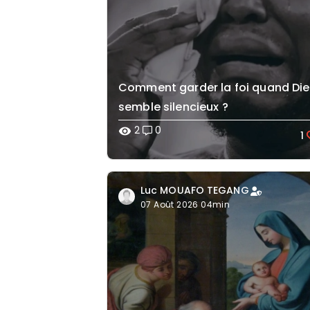
Comment garder la foi quand Di
semble silencieux ?
2
0
visibility
1
Luc MOUAFO TEGANG
07 Août 2026 04min