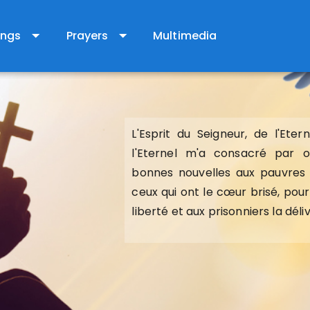
arrow_drop_down
arrow_drop_down
ings
Prayers
Multimedia
L'Esprit du Seigneur, de l'Ete
L'Esprit du Seigneur, de l'Ete
l'Eternel m'a consacré par 
l'Eternel m'a consacré par 
bonnes nouvelles aux pauvres ;
bonnes nouvelles aux pauvres ;
ceux qui ont le cœur brisé, pou
ceux qui ont le cœur brisé, pou
liberté et aux prisonniers la dél
liberté et aux prisonniers la dél