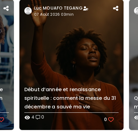
Luc MOUAFO TEGANG
07 Août 2026 03min
me
Début d’année et renaissance
n
spirituelle : comment la messe du 31
Q
décembre a sauvé ma vie
m
4
0
visibility
visibi
0