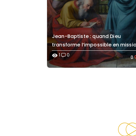
Jean-Baptiste : quand Dieu
transforme l’impossible en missi
1
0
visibility
0