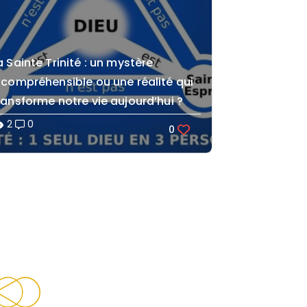
a Sainte Trinité : un mystère
ncompréhensible ou une réalité qui
ransforme notre vie aujourd’hui ?
2
0
lity
0