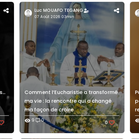
Luc MOUAFO TEGANG
07 Août 2026 03min
es…
Comment l’Eucharistie a transformé
P
ma vie : la rencontre qui a changé
p
ma façon de croire
r
9
0
visibility
visibi
0