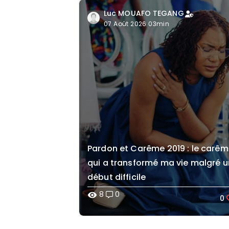
Luc MOUAFO TEGANG
07 Août 2026 03min
Pardon et Carême 2019 : le carê
qui a transformé ma vie malgré u
début difficile
8
0
visibility
0