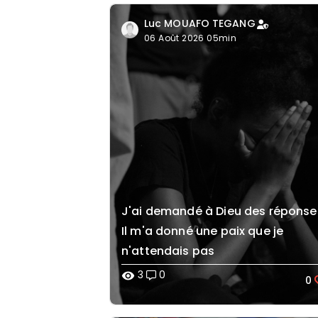
Luc MOUAFO TEGANG
06 Août 2026 05min
J'ai demandé à Dieu des répons
Il m'a donné une paix que je
n'attendais pas
3
0
visibility
0