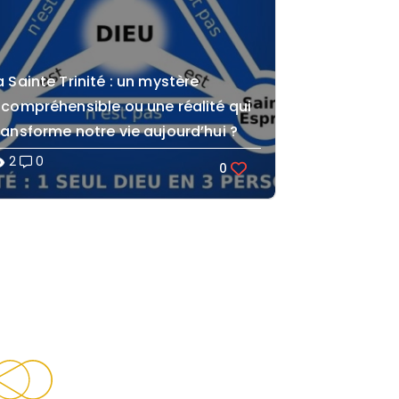
a Sainte Trinité : un mystère
ncompréhensible ou une réalité qui
ransforme notre vie aujourd’hui ?
2
0
lity
0