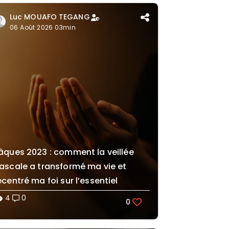
Luc MOUAFO TEGANG
06 Août 2026 03min
âques 2023 : comment la veillée
ascale a transformé ma vie et
ecentré ma foi sur l’essentiel
4
0
lity
0