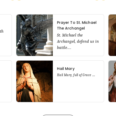
Prayer To St. Michael
m
The Archangel
th
St. Michael the
Archangel,
defend us in
battle
…
.
Hail Mary
…
Hail Mary, f
ull of Grace