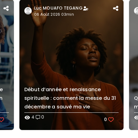
Luc MOUAFO TEGANG
06 Août 2026 03min
me
Début d’année et renaissance
n
spirituelle : comment la messe du 31
Q
décembre a sauvé ma vie
m
4
0
visibility
visibi
0