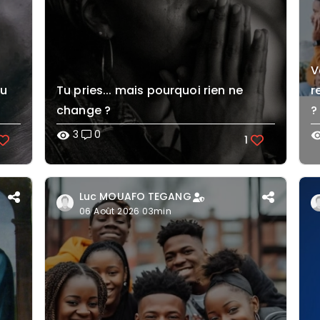
V
eu
Tu pries... mais pourquoi rien ne
r
change ?
?
3
0
visibility
visibi
1
Luc MOUAFO TEGANG
06 Août 2026 03min