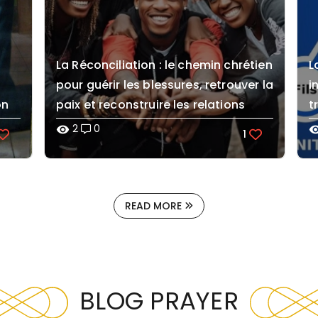
La Réconciliation : le chemin chrétien
L
pour guérir les blessures, retrouver la
i
on
paix et reconstruire les relations
t
2
0
visibility
visibi
1
READ MORE
BLOG PRAYER