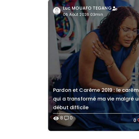
Luc MOUAFO TEGANG
06 Août 2026 03min
Pardon et Carême 2019 : le carê
qui a transformé ma vie malgré u
début difficile
8
0
visibility
0