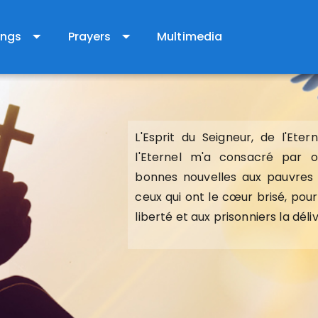
arrow_drop_down
arrow_drop_down
ings
Prayers
Multimedia
L'Esprit du Seigneur, de l'Ete
L'Esprit du Seigneur, de l'Ete
l'Eternel m'a consacré par 
l'Eternel m'a consacré par 
bonnes nouvelles aux pauvres ;
bonnes nouvelles aux pauvres ;
ceux qui ont le cœur brisé, pou
ceux qui ont le cœur brisé, pou
liberté et aux prisonniers la dél
liberté et aux prisonniers la dél