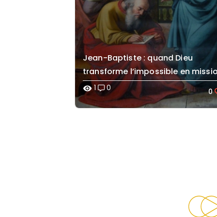
Jean-Baptiste : quand Dieu
transforme l’impossible en missi
1
0
visibility
0