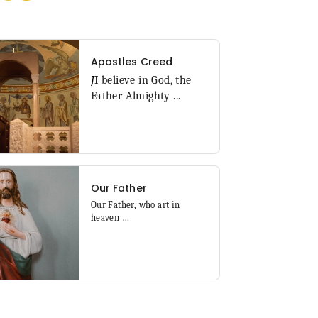
Apostles Creed
J
I believe in God, the
Father Almighty ...
Our Father
Our Father, who art in
heaven
…