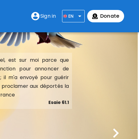
account_circle
Sign in
arrow_drop_down
Donate
EN
rnel, est sur moi parce que
rnel, est sur moi parce que
onction pour annoncer de
onction pour annoncer de
 il m'a envoyé pour guérir
 il m'a envoyé pour guérir
r proclamer aux déportés la
r proclamer aux déportés la
ivrance
ivrance
Esaie 61.1
Esaie 61.1
chevron_right