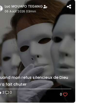
Luc MOUAFO TEGANG
06 Août 2026 03min
uand mon refus silencieux de Dieu
’a fait chuter
3
0
lity
0