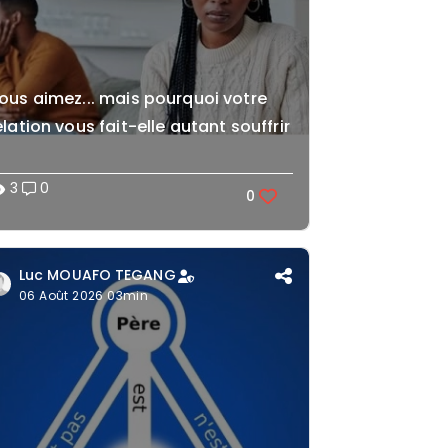
ous aimez... mais pourquoi votre
elation vous fait-elle autant souffrir
3
0
lity
0
Luc MOUAFO TEGANG
06 Août 2026 03min