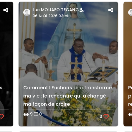
Luc MOUAFO TEGANG
06 Août 2026 03min
es…
Comment l’Eucharistie a transformé
P
ma vie : la rencontre qui a changé
p
ma façon de croire
r
9
0
visibility
visibi
0