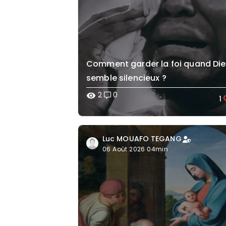
Comment garder la foi quand Di
semble silencieux ?
2
0
visibility
1
Luc MOUAFO TEGANG
06 Août 2026 04min